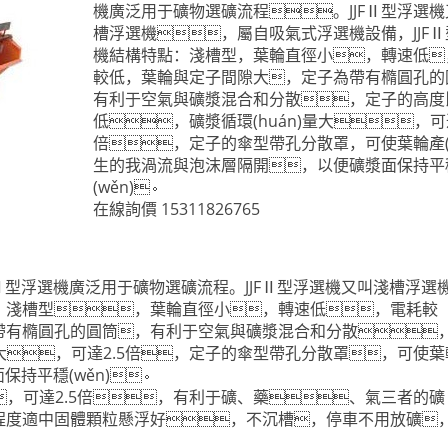
機廣泛用于礦物選礦流程。JJFⅡ型浮選
槽浮選機，屬自吸氣式浮選機設備，JJF
機結構特點：淺槽型，葉輪直徑小，轉速低
較低，葉輪與定子間隙大，定子為帶有橢圓孔的
有利于空氣與礦漿混合和分散，定子的高度
低，礦漿循環(huán)量大，可達
倍，定子的傘型帶孔分散罩，可使葉輪產(c
生的我渦流與泡沫層隔開，以便礦漿面保持平
(wěn)。
在線詢價
15311826765
JFⅡ型浮選機廣泛用于礦物選礦流程。JJFⅡ型浮選機又叫淺槽浮選
點：淺槽型，葉輪直徑小，轉速低，電耗較
帶有橢圓孔的圓筒，有利于空氣與礦漿混合和分散
量大，可達2.5倍，定子的傘型帶孔分散罩，可使葉
保持平穩(wěn)。
量大，可達2.5倍，有利于礦、藥、氣三者的礦
程度適中固體顆粒懸浮好，不沉槽，停車不用放礦