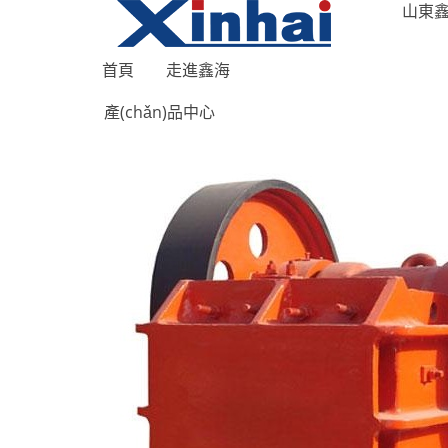
山東鑫
首頁
走進鑫海
產(chǎn)品中心