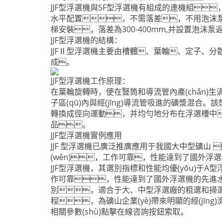
JJF型浮選機與SF型浮選機有組成的連機組，
水平配置，不需落差，不用泡沫泵。
梯安裝，落差為300-400mm,并設置泡沫
JJF型浮選機的結構：
JJFⅡ型浮選機主要由槽體、葉輪、定子、分散罩
成。
JJF型浮選機工作原理：
在葉輪旋轉時，便在豎筒和導流管內產(chǎn
子區(qū)內與經(jīng)導流管吸進的礦漿混合
轉換成徑向運動，并均勻地分布在浮選槽中
品。
JJF型浮選機實例應用
JJF 型浮選機已廣泛推廣應用于我國大中型礦山 
(wěn)，工作可靠，性能達到了國外
JJF型浮選機，其選別指標和性能均優(yōu)于A
作可靠，性能達到了國外浮選機的先進
別，適合于大、中型浮選廠的粗選和掃選作業
程，為礦山企業(yè)帶來明顯的經(jīng
相關參數(shù)點擊在線咨詢按鈕索取。