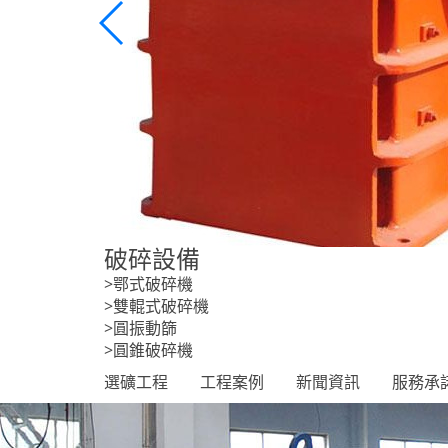
破碎設備
>鄂式破碎機
>雙輥式破碎機
>圓振動篩
>圓錐破碎機
選礦工程
工程案例
新聞資訊
服務承