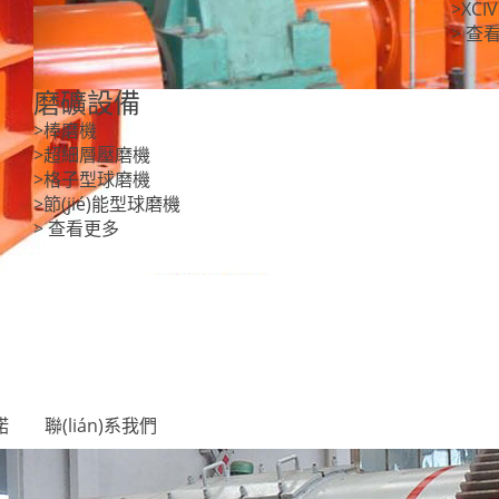
>XC
> 查
磨礦設備
>棒磨機
>超細層壓磨機
>格子型球磨機
>節(jié)能型球磨機
> 查看更多
諾
聯(lián)系我們