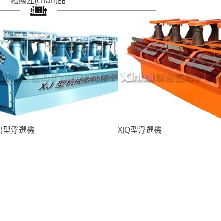
相關產(chǎn)品
K,A)型浮選機
XJQ型浮選機