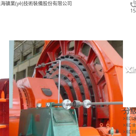
海礦業(yè)技術裝備股份有限公司
15
分
>XC
>XC
>XC